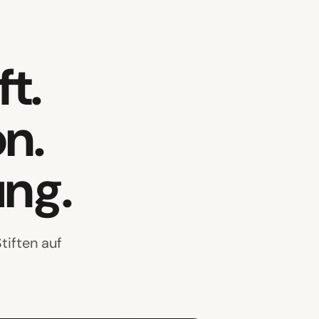
t.
n.
ung.
iften auf