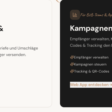
Für B2B-Teams & Ag
Kampagnen 
&
Empfänger verwalten,
Codes & Tracking den 
Briefe und Umschläge
ger versenden.
Empfänger verwalten
Kampagnen steuern
Tracking & QR-Codes
Web App entdecken