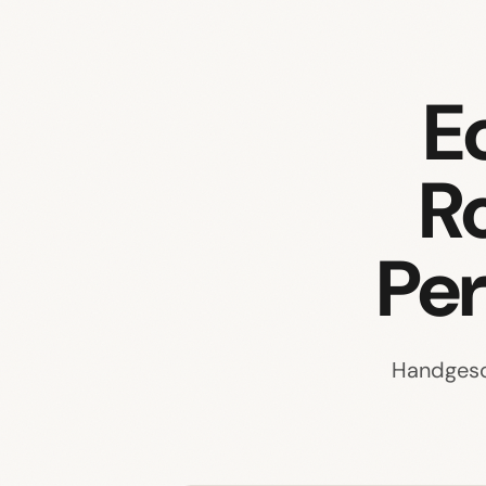
E
R
Per
Handgesc